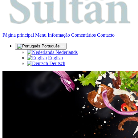
(actual)
Página principal
Menu
Informação
Comentários
Contacto
Português
Nederlands
English
Deutsch