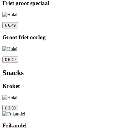
Friet groot speciaal
€ 6.49
Groot friet oorlog
€ 6.49
Snacks
Kroket
€ 3.50
Frikandel