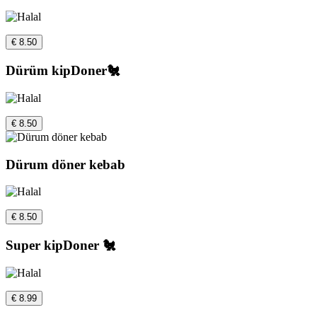
€ 8.50
Dürüm kipDoner🐔
€ 8.50
Dürum döner kebab
€ 8.50
Super kipDoner 🐔
€ 8.99