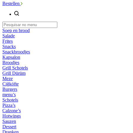
Bestellen
Soep en brood
Salade
Frites
Snacks
Snackbroodjes
Kapsalon
Broodjes
Grill Schotels
Grill Dürüm
Meze
Ciğköfte
Burgers
menu’s
Schotels
Pizza’s
Calzone’s
Hotwings
Sauzen
Dessert
Dranken