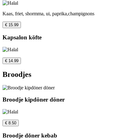
Kaas, friet, shormma, ui, paprika,champignons
€ 15.99
Kapsalon köfte
€ 14.99
Broodjes
Broodje kipdöner döner
€ 8.50
Broodje dǒner kebab